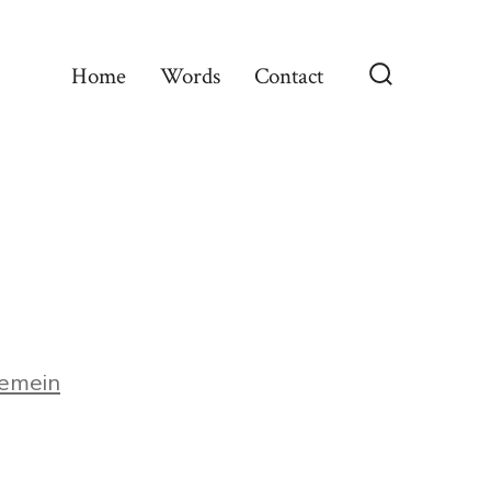
Home
Words
Contact
Suche
ein-/ausble
n
emein