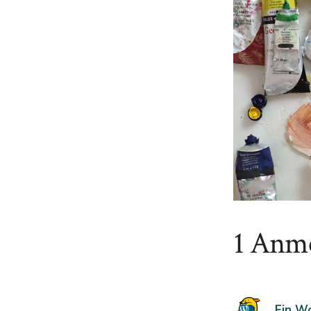
1 Anme
Ein W