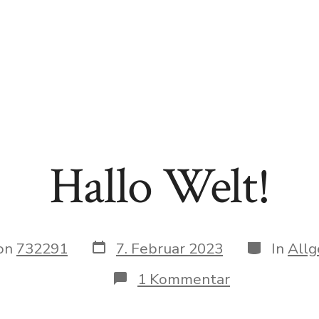
Hallo Welt!
Datum
Kategorie
on
732291
7. Februar 2023
In
Allg
des
Beitrags
ags
zu
1 Kommentar
Hallo
Welt!